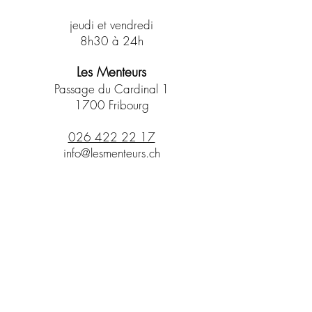
jeudi et vendredi
8h30 à 24h
Les Menteurs
Passage du Cardinal 1
1700 Fribourg
026 422 22 17
info@lesmenteurs.ch
Newsletter
– pas de
mensonges, que des news!